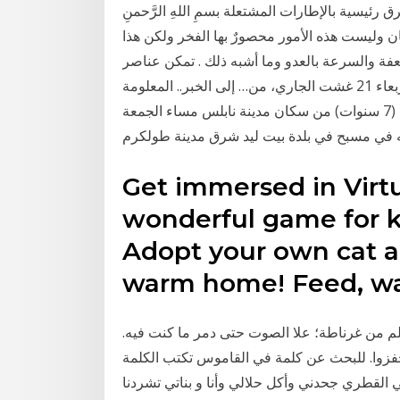
رئيسية بالإطارات المشتعلة بسمِ اللهِ الرَّحمنِ
يان وليست هذه الأمور محصورٌ بها الفخر ولكن هذا
لعفة والسرعة بالعدو وما أشبه ذلك . تمكن عناصر
فرقة الصقور التابعة لولاية أمن القنيطرة، مساء أمس الأربعاء 21 غشت الجاري، من… إلى الخبر.. المعلومة
والحوار. توفي الطفل أحمد عادل رامي فاخوري (7 سنوات) من سكان مدينة نابلس مساء الجمعة
Get immersed in Virtu
wonderful game for ki
Adopt your own cat a
warm home! Feed, w
م من غرناطة؛ علا الصوت حتى دمر ما كنت فيه.
 تحفزوا. للبحث عن كلمة في القاموس تكتب الكلمة
ي القطري جحدني وأكل حلالي وأنا و بناتي تشردنا