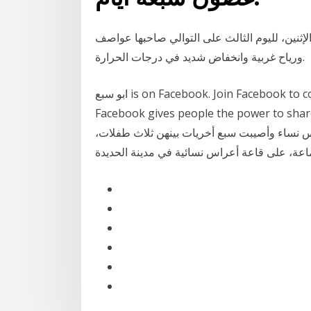
ثنين، لليوم الثالث على التوالي صاحبها عواصف
ورياح غربية وانخفاض شديد في درجات الحرارة.
Facebook gives people the po‏‏/5‏‏/1442 بعد الهجرة ومساء
 نساء وأصيبت سبع أخريات بينهن ثلاث طفلات،