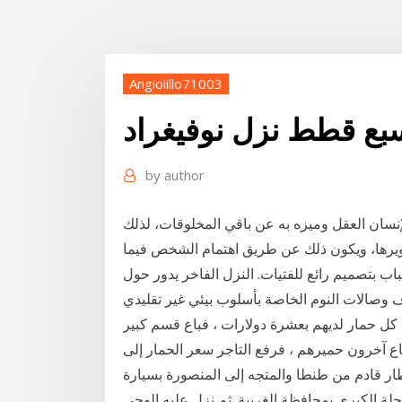
Angiolillo71003
بع قطط نزل نوفيغراد
by
author
لإنسان العقل وميزه به عن باقي المخلوقات، لذلك
ويرها، ويكون ذلك عن طريق اهتمام الشخص فيما
اب بتصميم رائع للفتيات. النزل الفاخر يدور حول
 كل حمار لديهم بعشرة دولارات ، فباع قسم كبير
السعر إلى 15 دولارا للحمار، فباع آخرون حميرهم ، فرفع التاجر سعر الحمار إلى
ار قادم من طنطا والمتجه إلى المنصورة بسيارة
حلة الكبرى بمحافظة الغربية. ثم نزل عليه الوحي