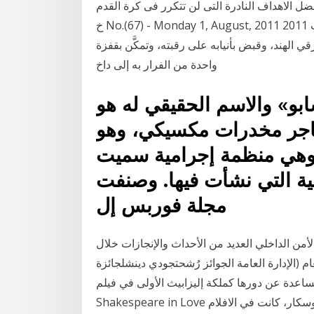
لاهداف النادرة التى لن تتكرر فى كرة القدم !! 10 ت اري
خ‬ ‫‪No.(67) - Monday 1, August, 2011‬‬ ‫العدد (‪ - )67‬األثنين ‪ 1‬آب ‪2011‬‬ سبق- وكالات: قفز نمر بنغالي
الهند، وقبض بأنيابه على رقبته، وتمكَّن بقفزة
واحدة من الفرار به إلى داخ
بو» والاسم الحقيقي له هو
تاجر مخدرات مكسيكي، وهو
 وهي منظمة إجرامية سميت
ية التي نشأت فيها. وصنفت
مجلة فوربس إل
لداخلية والأمن الداخلي العديد من الأحداث والإنجازات خلال
اير: قوة الإطفاء العام (الإدارة العامة الجوائز رُشحتجودي دينشلجائزة
اعدة عن دورها كملكة إليزابيث الأولى في فيلم
Shakespeare in Love عام 1998، أما أدوارها الأخرى التي رشحتها لجائزة الأوسكار، كانت في الافلام Mrs