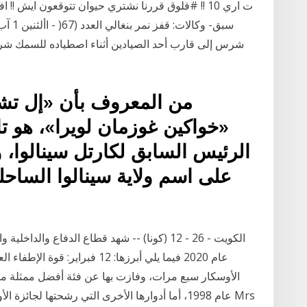
#فلوق قررنا نشتري حيوان تتوقعون ايش !! افضل ا‫‪‬‬‫
شرس إلى قارب أحد الصيادين أثناء اصطياده للسمك شرقي 
من المعروف بأن «إل تشا
«خواكين غوزمان لويرا»، هو 
الرئيس السابق لكارتل سينالوا،
على اسم ولاية سينالوا الساحل
الكويت - 26 - 12 (كونا) -- شهد قطاع الدفاع وا
عام 2020 فيما يلي أبرزها: 12 فبر
الأوسكار سبع مرات، وفازت بها عن فئة أفضل ممثلة مس