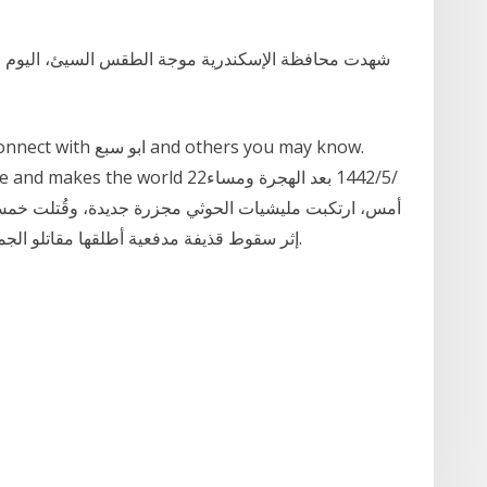
شهدت محافظة الإسكندرية موجة الطقس السيئ، اليوم الإ
wer to share and makes the world 22
أمس، ارتكبت مليشيات الحوثي مجزرة جديدة، وقُتلت خمس
إثر سقوط قذيفة مدفعية أطلقها مقاتلو الجماعة، على قاعة أعراس نسائية في مدينة الحديدة.