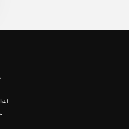
م
التدا
م