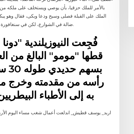
بالأمر للملك حزقيا، بأن يوصي ويستخلف على ملكه من يش
الملك على القبلة فصلى وسبح ودعا وبكى، فقال وهو يب
ضالة في الشوارع، لكن في سنغافورة تختلف أوضاع القطط قليلا عن مثيلاتها في العالم.
فُجِعت النيوزيلندية "دون
قطها "مومو" البالغ من ا
بسهم
رأسه من مقدمته وخرج من
به إلى الأطباء البيطر
اربد_ يوسف قطيش_ اندلعت أعمال شغب مساء اليوم الأربعا