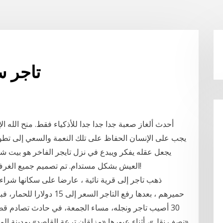
تاجر س
أحدث ألغاز صعبة جدا جدا جدا للأذكياء فقط. منح الله ا
يجب على الإنسان الحفاظ على تلك النعمة والسعي إلى تط
يجعل عقله يفكر ويبدع في نزل تايجر الفاخر هو بيت شب
العيش بشكل مستدام. تم تصميم جميع الغرف وصالات النوم الخاصة بأسلوب بيئي غير تقليدي!
ذهب تاجر إلى قرية نائية ، عارضا على سكانها شراء
حميرهم ، بعدها رفع التاجر 
30 أصيب تاجر ونجله، مساء الجمعة، في حادث تصادم قط
«نصف نقل»، أثناء عبورها «مزلقان ترعة القاصد» بمدينة الم