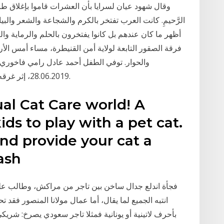
وقال شهود عيان لسرايا بأن العشرات قاموا بإغلاق طرق 
الرَّحيمِ. كانت العرب تفتخر بالكرم والشجاعة والشعر والب
أظهر ما كان عندهم بل كانوا يفتخرون بالحلم والرماية وا
28.06.2019، إثر غرقه في مسبح في بلدة بيت ليد شرق مدينة طولكرم.
al Cat Care world! A
ds to play with a pet cat.
nd provide your cat a
ash
فجأة اندلع جدال ساخن بين تاجر من مراكش، وطالب عل
انتبه الجميع لما يقال، أما عمال مولانا المنصور فقد
بأحرف لاتينية أو يونانية فمثلا تاجر سعودي يصرخ: شريك