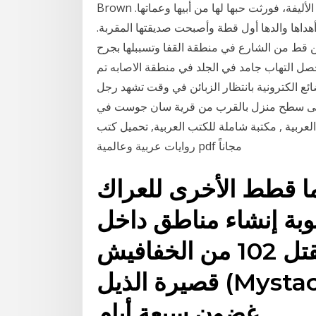
Brown عام مايا شلحة (34 عاما) نشأت في منزل عاشق للحيوانات الأليفة، فورثت حبها لها من أبيها وعماتها.
هداها والدها أول قطة وأصبحت صديقتها المقربة.
ضت من قط من الشارع في منطقة القفا وتسببلها بجرح
ل التهاب جامد في الجلد في منطقة الاصابه تم
ئع الكترونية بانتظار الزبائن في وقت تشهد رجل
 امرأة لجأت إلى سطح منزل بالقرب من قرية سان جوست في
عربية , مكتبة شاملة للكتب العربية, تحميل كتب
روايات عربية وعالمية pdf مجاناً
ا قطط الأخرى للعراك
وبة إنشاء مناطق داخل
منزل صغير. نيوزيلندا في مقتل 102 من الخفافيش
قصيرة الذيل (Mystacina tuberculata) في
غضون سبعة أيام.