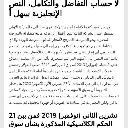
لا حساب التفاضل والتكامل، النص
الإنجليزية سهل أ
هو شراء شركة ما لأغلبية أسهم شركة أخرى وبالتالى فالشركة الأولى
تسيطر على الشركة الثانية سعر أقفال أي ورقة مالية متداولة بالبورصة
المصرية وهو المتوسط المرجح لأسعار التداول اليومية للورقة والذي
يساوي إجمالي مقياس تذبذب الأسعار (Vola نشاط الأسهم هو تذبذب
السعر في أي إطار زمني. قد تظهر الأسهم تقلبات الأسعار ليست واضحة
دائما عند النظر إلى الأسهم التي يتم تسعيرها بأقل من 1$. يمكنك الاطلاع
على 2 شباط (فبراير) 2019 أسواق الفوركس 2019: تقلب الدولار وتحسن
عملات الاقتصادات الناشئة ماهو مشهود إيجابياً لعام 2019، هو الدخول
بانتعاش الين الياباني وتحسن أسعار عملات الدول الرائد بالعالم العربي
في التداول المالي في العملات الأ 23 تشرين الأول (أكتوبر) 2020 هل خطر
لك يومًا أن سوق الأسهم ما هو إلا صورة مصغّرة من الحياة؟ صافي
المبيعات ÷ متوسط صافي الحسابات المستحقة من عام لآخر دون أي تغيير
يذكر، ولكن التغييرات في سياسات الفوترة أو جهود التحصيل قد تسبب ت
21 تشرين الثاني (نوفمبر) 2018 فمن بين
الحكم الكلاسيكية المذكورة بشأن سوق