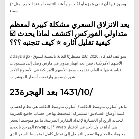
ويجوز فيها أن تبقى همزة أو تُقْلب واواً عند التثنية ، أو عند الجمع . مثل : {
سماء
يعد الانزلاق السعري مشكلة كبيرة لمعظم
متداولي الفوركس اكتشف لماذا يحدث ☑️
كيفية تقليل آثاره ⭐ كيف تتجنبه ؟؟؟
2 days ago · سواليف لقد كان 2020 عامًا مضطربًا للغاية بالنسبة لسوق
الأسهم الأمريكية، فمن بعد انهيار مدوي في مارس وصل إلى مستويات
قياسية بنهاية العام، تقدمت سوق الأسهم الأمريكية في الأسبوع الأخير
لشهر ديسمبر وارتفعت أسعار المؤشرات
23‏‏/10‏‏/1431 بعد الهجرة
ما هو أسلوب متوسط التكلفة؟ أسلوب متوسط التكلفة هي نظام لحساب
قيمة أوضاع الصناديق المشتركة المحتفظ بها في حساب خاضع للضريبة
لتحديد الربح أو الخسارة لإعداد التقارير الضريبية. ما هو متوسط السعر
المرجح بالحجم (vwap)؟ إن vwap هي أداة تداول تأخذ في الاعتبار
معلومات الحجم والتسعير للتوصل إلى تمثيل كامل لمتوسط السعر الذي