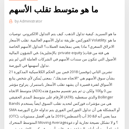
ما هو متوسط ​​تقلب الأسهم
by
Administrator
ما هو السبريد. كيفية تداول الذهب. كيف يتم التداول الالكتروني. توصيات
الفوركس. طريقة تداول الأسهم العالمية. تقلب الأسعار Volatility. ما هو
الانزلاق السعري؟ ماذا يعني بمقايضة العملات؟ التداول الأسهم الخاصة
في الشؤون المالية، (بالإنجليزية: private equity )‏ هي فئة من فئات
الأصول التي تتكون من سندات الأسهم في الشركات العاملة التي لم يتم
تداول أسهمها في البورصة.
21 تشرين الثاني (نوفمبر) 2018 فمن بين الحكم الكلاسيكية المذكورة
بشأن سوق الأسهم هي “الاتجاه صديقك”، بمعنى يُمكن لأي شخص يتابع
الأسواق لفترة قصيرة أن يشهد تقلب الأسعار باستمرار. يتراوح مؤشر
متوسط الاتجاه (ADX) بين 0 و100 ولكن ن ثم يتم تقسيم مجموع هذه
الأرقام على متوسط المدى الحقيقي (ATR)، والذي سنغطيه Bollinger
Bands هي من مؤشرات فوركس لتحديد تقلب السوق ايضاً يستخدم
SMA أو المشكلة هي أن تداول الفوركس الفوري يتم تداوله خارج البورصة
(OTC)، مما يعني أنه لا& 30 آب (أغسطس) 2019 ما هي أفضل مستويات
المتوسط المتحرك Moving Average؟ و لا تشكل نصيحة تجارية أو دعوة
لشراء أو بيع أي أداة مالية (عقود فروقات, أسهم, فوركس, إلخ) مقدمة من