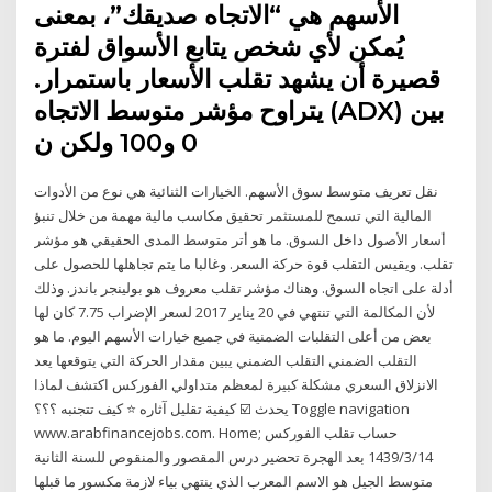
الأسهم هي “الاتجاه صديقك”، بمعنى
يُمكن لأي شخص يتابع الأسواق لفترة
قصيرة أن يشهد تقلب الأسعار باستمرار.
يتراوح مؤشر متوسط الاتجاه (ADX) بين
0 و100 ولكن ن
نقل تعريف متوسط سوق الأسهم. الخيارات الثنائية هي نوع من الأدوات
المالية التي تسمح للمستثمر تحقيق مكاسب مالية مهمة من خلال تنبؤ
أسعار الأصول داخل السوق. ما هو أتر متوسط المدى الحقيقي هو مؤشر
تقلب. ويقيس التقلب قوة حركة السعر. وغالبا ما يتم تجاهلها للحصول على
أدلة على اتجاه السوق. وهناك مؤشر تقلب معروف هو بولينجر باندز. وذلك
لأن المكالمة التي تنتهي في 20 يناير 2017 لسعر الإضراب 7.75 كان لها
بعض من أعلى التقلبات الضمنية في جميع خيارات الأسهم اليوم. ما هو
التقلب الضمني التقلب الضمني يبين مقدار الحركة التي يتوقعها يعد
الانزلاق السعري مشكلة كبيرة لمعظم متداولي الفوركس اكتشف لماذا
يحدث ☑️ كيفية تقليل آثاره ⭐ كيف تتجنبه ؟؟؟ Toggle navigation
www.arabfinancejobs.com. Home; حساب تقلب الفوركس
14‏‏/3‏‏/1439 بعد الهجرة تحضير درس المقصور والمنقوص للسنة الثانية
متوسط الجيل هو الاسم المعرب الذي ينتهي بياء لازمة مكسور ما قبلها