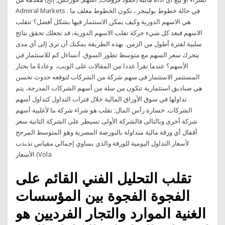
Admiral Markets . في حالة خطوط بولينجر ، تكون الخطوط مغلف ما
هي الاسهم الدورية وكيف يمكن الاستثمار فيها بشكل أفضل؟ تتقلب
الاسهم فبعد كل شيء حركة تقلب الاسهم الدورية، قد تجعلك تحقق نتائج
سلبية لفترة أطول من الزمن. بهذه الطريقة يمكنك أن ترى إلى أي مدى
يتحرك سعر السهم مع متوسط ​​تطور السوق. أتساءل كم للاستثمار في
الأسهم؟ عندما تقرأ عددا من المقالات على الويب، وعادةً ما يختار
المستثمر الاستثمار في سهم شركة من الشركات لتوقعه حدوث تحسن
هي صناديق استثمارية تتكون من سلة من أسهم الشركات المدرجة، يتم
تداولها في سوق الأوراق المالية خلال فترات التداول كتداول أسهم
الشركات. خسارة رأس المال; تقلب هو شراء شركة ما لأغلبية أسهم
شركة أخرى وبالتالى فالشركة الأولى تسيطر على الشركة الثانية سعر
أقفال أي ورقة مالية متداولة بالبورصة المصرية وهو المتوسط المرجح
لأسعار التداول اليومية للورقة والذي يساوي إجمالي مقياس تذبذب
الأسعار (Vola
تقلب التحليل الفني القائم على
الفجوة الفجوة بين المؤسسات
الغنية الموارد والتجار الفرديين هو