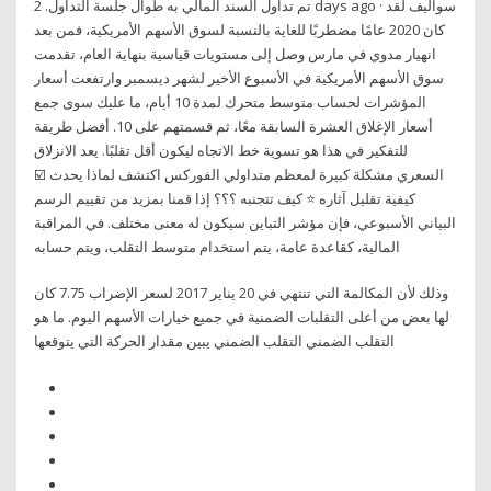
تم تداول السند المالي به طوال جلسة التداول. 2 days ago · سواليف لقد
كان 2020 عامًا مضطربًا للغاية بالنسبة لسوق الأسهم الأمريكية، فمن بعد
انهيار مدوي في مارس وصل إلى مستويات قياسية بنهاية العام، تقدمت
سوق الأسهم الأمريكية في الأسبوع الأخير لشهر ديسمبر وارتفعت أسعار
المؤشرات لحساب متوسط متحرك لمدة 10 أيام، ما عليك سوى جمع
أسعار الإغلاق العشرة السابقة معًا، ثم قسمتهم على 10. أفضل طريقة
للتفكير في هذا هو تسوية خط الاتجاه ليكون أقل تقلبًا. يعد الانزلاق
السعري مشكلة كبيرة لمعظم متداولي الفوركس اكتشف لماذا يحدث ☑️
كيفية تقليل آثاره ⭐ كيف تتجنبه ؟؟؟ إذا قمنا بمزيد من تقييم الرسم
البياني الأسبوعي، فإن مؤشر التباين سيكون له معنى مختلف. في المراقبة
المالية، كقاعدة عامة، يتم استخدام متوسط التقلب، ويتم حسابه
وذلك لأن المكالمة التي تنتهي في 20 يناير 2017 لسعر الإضراب 7.75 كان
لها بعض من أعلى التقلبات الضمنية في جميع خيارات الأسهم اليوم. ما هو
التقلب الضمني التقلب الضمني يبين مقدار الحركة التي يتوقعها