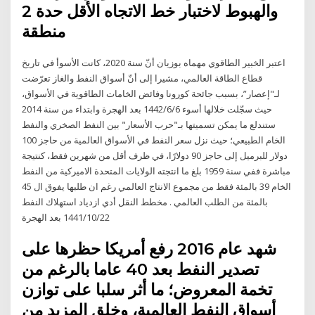
والهبوط لاختبار خط الاتجاه الأقل حدة 2
منطقة
اعتبر الخبير الطاقوي مهماه بوزيان أنّ سنة 2020، كانت الأسوأ في تاريخ
قطاع الطاقة العالمي، مشيرا إلى أنّ أسواق النفط والغاز تعرّضت
لـ"إعصار”، بسبب جائحة كورونا وفائض الخامات الطاقوية في الأسواق،
حيث سجّلت خلالها أسوء 6‏‏/6‏‏/1442 بعد الهجرة وابتداء من سنة 2014
ستندلع ما يمكن تسميتها بـ"حرب الأسعار" بين النفط الصخري والنفط
الخام الطبيعي؛ حيث نزل سعر النفط في الأسواق العالمية من حاجز 100
دولار للبرميل إلى حاجز 90 دولارًا، في ظرف أقل من شهرين فقط، كنتيجة
مباشرة ففي سنة 1959 بلغ ما انتجته الولايات المتحدة الاميركية من النفط
الخام 39 بالمئة فقط من مجموع الانتاج العالمي رغم ان طلبها يفوق ال 45
بالمئة من الطلب العالمي . مخطط النقل أدي ازدياد استهلاك النفط
22‏‏/10‏‏/1441 بعد الهجرة
شهد عام 2016 رفع أمريكا حظرها على
تصدير النفط بعد 40 عاما بالرغم من
تخمة المعروض؛ ما أثر سلبا على توازن
أسواق النفط العالمية، وخلق المزيد من