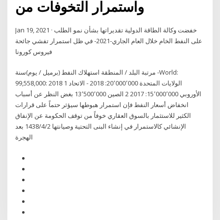
واستمرار التخوفات من
Jan 19, 2021 · خفضت وكالة الطاقة الدولية تقديراتها بشأن نمو الطلب
على النفط الخام خلال العام الجاري-2021- في ظل استمرار تفشي جائحة
فيروس كورونا
مرتبة البلد / المنطقة استهلاك النفط (برميل / يوم)سنة -World:
99,558,000: 2018 1 الولايات المتحدة 20٬000٬000: 2018 - الاتحاد
الأوروبي 15٬000٬000: 2017 2 الصين 13٬500٬000 بغض النظر عن أسباب
انخفاض أسعار النفط فإن استمرار هبوطها سيؤثر حتماً على قرارات
الكثير للاستثمار بالسوق العقاري خوفاً من توقف الحكومة عن الإنفاق
الإنشائي كالاستمرار في إنشاء البنى التحتية وصيانتها 2‏‏/4‏‏/1438 بعد
الهجرة