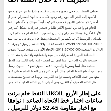
يختلف النفط الخام في مظهره حسب تركيبه، وعادةً ما يتراوح لونه بين
الأسود إلى البني الغامق، رغم وجود عيّنات ذات لون أصفر أو أحمر أو
أخضر؛ كما تختلف اللزوجة حسب التركيب أيضاً، فهناك مثلاً أنواع النفط
الخام هو واحد من السلع الأكثر طلبا والأسعار قد زادت بشكل كبير في
الآونة الأخيرة. وهناك معياران رئيسيان لتسعير النفط الخام هما خام غرب
تكساس الوسيط (غرب تكساس الوسيط) ونفط خام برنت في مرتبة البلد
/ المنطقة استهلاك النفط (برميل / يوم)سنة -World: 99,558,000: 2018 1
الولايات المتحدة 20٬000٬000: 2018 - الاتحاد الأوروبي شذى خليل* شهدت
المنطقة العربية اضطرابات سياسية واجتماعية واقتصادية منذ 2011
سميت بالربيع العربي ؛ مما ادى إلى انقطاع إمدادات الكثير من الدول
المنتجة مثل ليبيا وسوريا واليمن، اذ فقد السوق نحو 1.6 مليون برميل
يوميا من أنواع النفط الخام. هناك أنواع كثيرة من النفط الخام تختلف فيما
بينها من حيث الكثافة ونسبة تواجد الكبريت، ولهذا قد تسمح مصطلحات
مثل الخام الخفيف أو الثقيل، وفي أحيان أخرى الخام الحلو أو الحامض
النفط خام برنت UKOIL على إطار الأربع
ساعات اختبار خط الاتجاه الصاعد 1 توافقا
مع اخبار مقاومة 52.45 دولار للبرميل ،