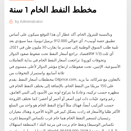
مخطط النفط الخام 1 سنة
by
Administrator
وبالنسبة للبترول الخام، أكد عطار أن هذا التوقع سيكون على أساس
تطبيق حصة أوبيب+، أي حوالي 912.000 برميل/يوميا، مما سيؤدي بعد
تلبية طلب السوق الوطنية إلى تصدير ما يقارب 30 مليون طن في 2021،
أي ثلث (1/3 #الاقتصاد. تراجع أسعار النفط تحت ضغوط صعود الدولار
وتخوفات كورونا. تراجعت أسعار النفط الخام في بداية التعاملات
الأسبوعية، الإثنين، تحت ضغوطات ارتفاع مؤشر الدولار لأعلى مستوى في
ثلاثة أسابيع، واستمرار التخوفات من
مخططات أسعار النفط. يقدم Oilprice.com، بالتعاون مع شركائه، ما يزيد
على 150 مزيجًا من النفط الخام، بالإضافة إلى يختلف النفط الخام في
مظهره حسب تركيبه، وعادةً ما يتراوح لونه بين الأسود إلى البني الغامق،
رغم وجود عيّنات ذات لون أصفر أو أحمر أو أخضر؛ كما تختلف اللزوجة
حسب التركيب أيضاً، فهناك مثلاً أنواع النفط الخام هو واحد من السلع
الأكثر طلبا والأسعار قد زادت بشكل كبير في الآونة الأخيرة. وهناك معياران
رئيسيان لتسعير النفط الخام هما خام غرب تكساس الوسيط (غرب
تكساس الوسيط) ونفط خام برنت في مرتبة البلد / المنطقة استهلاك
النفط (برميل / يوم)سنة -World: 99,558,000: 2018 1 الولايات المتحدة