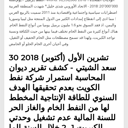
20٬000٬000: 2018 - الاتحاد الأوروبي شذى خليل* شهدت المنطقة العربية
اضطرابات سياسية واجتماعية واقتصادية منذ 2011 سميت بالربيع العربي
؛ مما ادى إلى انقطاع إمدادات الكثير من الدول المنتجة مثل ليبيا وسوريا
واليمن، اذ فقد السوق نحو 1.6 مليون برميل يوميا من أنواع النفط الخام.
هناك أنواع كثيرة من النفط الخام تختلف فيما بينها من حيث الكثافة ونسبة
تواجد الكبريت، ولهذا قد تسمح مصطلحات مثل الخام الخفيف أو الثقيل،
وفي أحيان أخرى الخام الحلو أو الحامض
30 تشرين الأول (أكتوبر) 2018
سعد الشيتي - كشف تقرير ديوان
المحاسبة استمرار شركة نفط
الكويت بعدم تحقيقها الهدف
السنوي للطاقة الإنتاجية المخطط
لها من النفط الخام والغاز الحر
للسنة المالية عدم تشغيل وحدتي
الكبريت 1، 2 خلال السنة الما