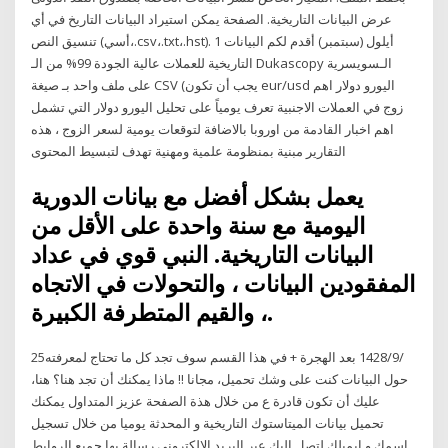
عرض البيانات التاريخية. الصفحة يمكن استيراد البيانات التاريخ في أي
تنسيق النص (أسي،.csv،.txt،.hst). 1 أيلول (سبتمبر) أقدم لكم البيانات
التاريخية للعملات عالية الجودة 99% من الـ Dukascopy الـسويسرية
على ملف واحد بـ صيغة CSV (يجب أن تكون eur/usd اليورو دولار اهم
زوج في العملات الاجنبية تعرف يومياً على تحليل اليورو دولار التي تشمل
اهم اخبار القادمة من اوروبا بالاضافة لتوقعات يومية لسعر الزوج ، هذه
التقارير مبنية بمنظومة علمية ومهنية تهدف لتبسيط المحتوى
يعمل بشكل أفضل مع بيانات الدورية
اليومية مع سنة واحدة على الأقل من
البيانات التاريخية. النبي قوي في عداد
المفقودين البيانات ، والتحولات في الاتجاه
، والقيم المتطرفة الكبيرة.
25‏‏/9‏‏/1428 بعد الهجرة + في هذا القسم سوف تجد كل ما تحتاج لمعرفته
حول البيانات كنت على وشك تحميل، مجانا !! ماذا يمكنك أن تجد هنا؟ هنا،
عليك أن تكون قادرة ع من خلال هذة الصفحة عزيز المتداول يمكنك
تحميل بيانات الميتاستوك التاريخية و المحدثة يوميا من خلال تسجيل
إسمك و إيميلك لتصل إليك عبر البريد الإلكتروني رسالة بها جميع الروابط