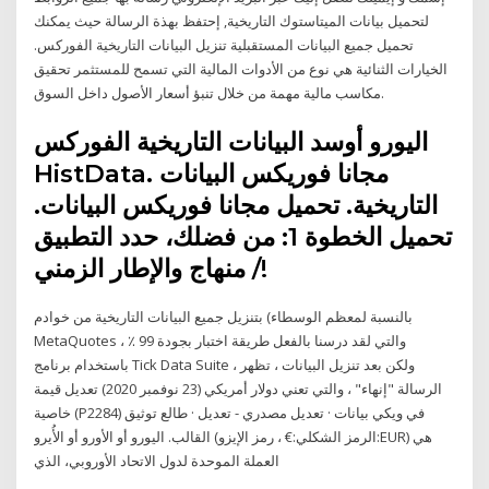
لتحميل بيانات الميتاستوك التاريخية, إحتفظ بهذة الرسالة حيث يمكنك
تحميل جميع البيانات المستقبلية تنزيل البيانات التاريخية الفوركس.
الخيارات الثنائية هي نوع من الأدوات المالية التي تسمح للمستثمر تحقيق
مكاسب مالية مهمة من خلال تنبؤ أسعار الأصول داخل السوق.
اليورو أوسد البيانات التاريخية الفوركس
HistData. مجانا فوريكس البيانات
التاريخية. تحميل مجانا فوريكس البيانات.
تحميل الخطوة 1: من فضلك، حدد التطبيق
/ منهاج والإطار الزمني!
بالنسبة لمعظم الوسطاء) بتنزيل جميع البيانات التاريخية من خوادم
MetaQuotes ، والتي لقد درسنا بالفعل طريقة اختبار بجودة 99 ٪
باستخدام برنامج Tick Data Suite ، ولكن بعد تنزيل البيانات ، تظهر
الرسالة "إنهاء" ، والتي تعني دولار أمريكي (23 نوفمبر 2020) تعديل قيمة
خاصية (P2284) في ويكي بيانات · تعديل مصدري - تعديل · طالع توثيق
القالب. اليورو أو الأورو أو الأُيرو (الرمز الشكلي:€ ، رمز الإيزو:EUR) هي
العملة الموحدة لدول الاتحاد الأوروبي، الذي