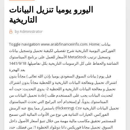
اليورو يوميا تنزيل البيانات
التاريخية
by
Administrator
Toggle navigation www.arabfinanceinfo.com. Home; بيانات
الفوركس اليومية التاريخية شرح تفصيلي لكيفية تحميل وتسجيل بيانات
الأسعار للعمل على برنامج الميتاستوك MetaStock وتسجيل ترتيب
الشاشة والحفاظ على كل الرسومات التاريخية بكل تفاصيلها. 18‏‏/9‏‏/1441
بعد الهجرة
قبل يوم ( بيانات السوق السعودي يوميا بإذن الله تعالى ) مجاناً بدون
اشتراك تحميل ومعالجة البيانات التاريخية و اللحظية مجاناً بدون اشتراك
تحميل و معالجة البيانات التاريخية و اللحظية 2- يدوي التحديث: حيث أنه
لتحديث البيانات يجب على المستخدم طلب إعادة تحميل البيانات من
الميتاستوك يدوياً، أو إستخدام أحد البرامج التي تحدث الميتاستوك
باستمرار مما ينتج عنه الرمش (Flickering). Csv تحميل البيانات التاريخية
الفوركس. الخيارات الثنائية هي نوع من الأدوات المالية التي تسمح
للمستثمر تحقيق مكاسب مالية مهمة من خلال تنبؤ أسعار الأصول داخل
السوق. تحميل مجانا فوريكس داتا دونلواد الخطوة 1: من فضلك، حدد