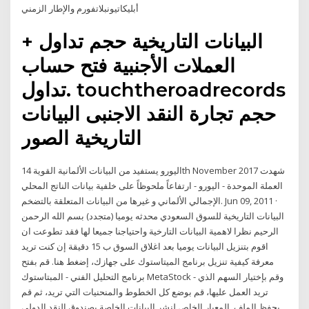
أبليكاتيونبلاتفورم والإطار الزمني
+ البيانات التاريخية حجم تداول
العملات الأجنبية فتح حساب
تداول. touchtheroadrecords
حجم تجارة النقد الاجنبى البيانات
التاريخية الصور
اليورو يستفيد من البيانات الألمانية القوية 14th November 2017 شهدت
العملة الموحدة - اليورو - ارتفاعاً ملحوظاً على خلفية بيانات الناتج المحلي
الإجمالي الألماني و غيرها من البيانات المتعلقة بالتضخم. Jun 09, 2011 ·
البيانات التاريخية للسوق السعودي محدثه يوميا (متجدد) بسم الله الرحمن
الرحيم نظرا لاهمية البيانات التارخية واحتياجنا جميعا لها فقد تطوعت ان
اقوم بتنزيل البيانات يوميا بعد اغلاق السوق ب 15 دقيقة إن كنت تريد
معرفة كيفية تنزيل برنامج الميتاستوك على جهازك، إضغط هنا. قم بفتح
برنامج التحليل الفني - المبتاستوك MetaStock - وقم بإختيار السهم الذي
تريد العمل عليها، قم بوضع كل الخطوط والمنحنيات التي تريد، ثم قم
بحفظ الملف. المعيار الخاص لنشر البيانات الخاصة بصندوق النقد الدولى