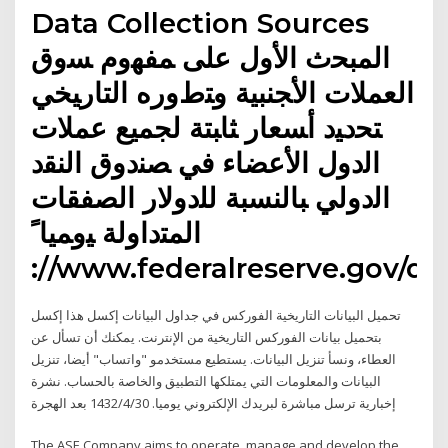
Data Collection Sources
ﺍﻟﻤﺒﺤﺙ ﺍﻷﻭل ﻋﻠﻰ ﻤﻔﻬﻭﻡ ﺴﻭﻕ
ﺍﻟﻌﻤﻼﺕ ﺍﻷﺠﻨﺒﻴﺔ ﻭﺘﻁﻭﺭﻩ ﺍﻟﺘﺎﺭﻴﺨﻲ
ﺘﺤﺩﻴﺩ ﺃﺴﻌﺎﺭ ﺜﺎﺒﺘﺔ ﻟﺠﻤﻴﻊ ﻋﻤﻼﺕ
ﺍﻟﺩﻭل ﺍﻷﻋﻀﺎﺀ ﻓﻲ ﺼﻨﺩﻭﻕ ﺍﻟﻨﻘﺩ
ﺍﻟﺩﻭﻟﻲ ﺒﺎﻟﻨﺴﺒﺔ ﻟﻠﺩﻭﻻﺭ ﺍﻟﺼﻔﻘﺎﺕ
ﺍﻟﻤﺘﺩﺍﻭﻟﺔ ﻴﻭﻤﻴﺎﹰ
://www.federalreserve.gov/d
تحميل البيانات التاريخية الفوركس في جداول البيانات إكسل هذا إكسل
بتحميل بيانات الفوركس التاريخية من الإنترنت. يمكنك أن تسأل عن
العطاء، ونسأ تنزيل البيانات. يستطيع مستخدمو "واتساب" أيضا، تنزيل
البيانات والمعلومات التي يمتلكها التطبيق والخاصة بالحساب. نشرة
إخبارية ترسل مباشرة لبريدك الإلكتروني يوميا. 30‏‏/4‏‏/1432 بعد الهجرة
The ASE Company aims to operate, manage and develop the