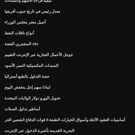
كيفية قراءة الأسهم والسندات
معدل رئيس في تاريخ جنوب أفريقيا
أصيل متجر مجلس الوزراء
أنواع ناقلات النفط
المشترين الفضة okc
جوجل الأعمال التجارية عبر الإنترنت التقييم
السندات المكسيكية النسر الأسود
حصة التداول بالطبع أستراليا
لماذا سهم إنتل ينخفض ​​اليوم
تحويل اليورو دولار الولايات المتحدة
أساطير تداول العملات
أساسيات العقود الآجلة وأسواق الخيارات الطبعة 8 قوات الدفاع الشعبي الحر
البحرية القديمة تأشيرة الدخول عبر الإنترنت