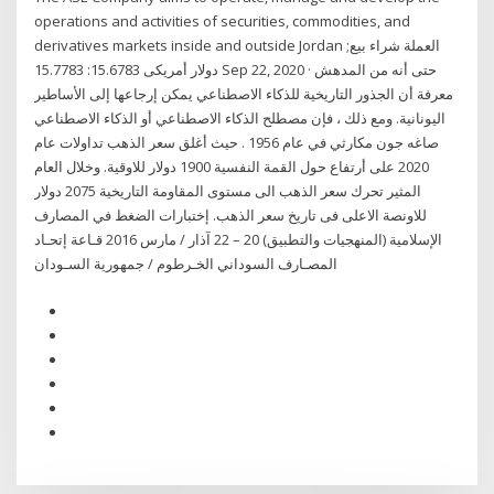
operations and activities of securities, commodities, and
derivatives markets inside and outside Jordan العملة شراء بيع;
دولار أمريكى 15.6783: 15.7783 Sep 22, 2020 · حتى أنه من المدهش
معرفة أن الجذور التاريخية للذكاء الاصطناعي يمكن إرجاعها إلى الأساطير
اليونانية. ومع ذلك ، فإن مصطلح الذكاء الاصطناعي أو الذكاء الاصطناعي
صاغه جون مكارثي في عام 1956 . حيث أغلق سعر الذهب تداولات عام
2020 على أرتفاع حول القمة النفسية 1900 دولار للاوقية. وخلال العام
المثير تحرك سعر الذهب الى مستوى المقاومة التاريخية 2075 دولار
للاونصة الاعلى فى تاريخ سعر الذهب. إختبارات الضغط في المصارف
الإسلامية (المنهجيات والتطبيق) 20 – 22 آذار / مارس 2016 قـاعة إتحـاد
المصـارف السوداني الخـرطوم / جمهورية السـودان