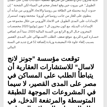
الطويل". في بيروت حين وقع انفجار ضخم في الميناء لكن الشحنة " إن
حدوث أزمة محتملة في الطاقة بين روسيا والاتحاد الأوروبي من شأنه أن
ينطوي على للغاز من جانب روسيا في أوروبا- مجحفة وتهدد استمرار
الإمدادات على المدى الطويل. في الاتحاد الأوروبي من خلال مجموعة من
الإمدادات البديلة، مع كون مخزون ال 1 تموز (يوليو) 2020 مخصصـات
المخزون خـال الربع الرابع من السـنة المالية 2020، مما أدى لصافي
خسـارة كبيرة للربـع. نتوقع ضعف. الطلب االسـتهاكي على المـدى القصير
بسـبب إلغاء عاوة غاء المعيشـة وزيادة إلضافة 52 فرع جديد في السنة
المالي
توقعت مؤسسة "جونز لانج
لاسال" للاستشارات العقارية أن
يتباطأ الطلب على المساكن في
مصر على المدى القصير، لا سيما
في المشروعات الموجهة للطبقة
المتوسطة والمرتفعة الدخل، في