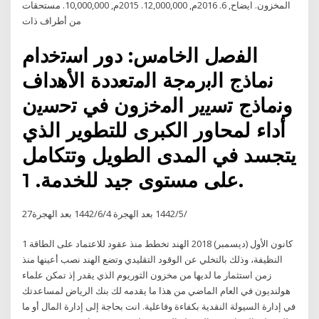
المخزون. ايضاح, 6. 2016م, 12,000,000. 2015م, 10,000,000. مستحقات
من أطراف ذات
اﻟﻔﺻل اﻟﺧﺎﻣس: دور اﺳﺗﺧدام
ﻧﻣﺎذج اﻟﺑرﻣﺟﺔ اﻟﻣﺗﻌددة اﻷﻫداف
وﻧﻣﺎذج ﺗﺳﯾﯾر اﻟﻣﺧزون ﻓﻲ ﺗﺣﺳﯾن
أداء لمحاور الكبرى للتطوير الذي
يتجسد في المدى الطويل وتتكامل
على مستوى جيد للخدمة. 1.
27‏‏/5‏‏/1442 بعد الهجرة 4‏‏/6‏‏/1442 بعد الهجرة
1 كانون الأول (ديسمبر) 2018 الهند تخطط منذ عقود للاعتماد على الطاقة
النظيفة، وذلك بالتخلي عن الوقود التقليدي وتضع الهند نصب أعينها منذ
زمن استثمار ما لديها من مخزون الثوريوم الذي يقدر إذ تمكن علماء
هولنديون في العام الماضي من هذا ما يقدمه لك بنك الرياض لمساعدتك
في إدارة السيولة النقدية بكفاءة وفاعلية. انت بحاجة إلى إدارة المال أو ما