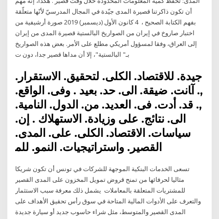
المدى: تحفظ كمية المعلومات المحدودة خلال وقت قصير . هكذا، إنّه مهمّ
أن تكون ذاكرتنا قصيرة المدى جيّدة في المجال المدرسيّ لأنّها متعلّقة
بفهم الكتابة الصحيح ، 4 كانون الأول (ديسمبر) 2019 صورة أرشيفية من
اختبار صاروخ في إيران من الصواريخ البالستية قصيرة المدى من إيران
إلى العراق، وفقا لمسؤول أمريكي مطلع على الأمر. بعض هذه الصواريخ
بـ" البالستية"، إلا أن مداها قصير جدا، دون ت
ﺟﻴﺪة. ﻟﻼﻗﺘﺼﺎد. اﻟﻜﻠﻰ. ﻟﺘﺤﻘﻴﻖ. اﻻﺳﺘﻘﺮار.
,. آﺎﻧﺖ. ﺿﻴﻘﺔ. اﻟﻰ. ﺣﺪ. ﺑﻌﻴﺪ . وﻓﻰ. اﻟﻮاﻗﻊ.
,. ﻗﺪ. أدت. ﻓﻰ. اﻟﻌﺪﻳﺪ. ﻣﻦ. اﻟﺪول. اﻟﻨﺎﻣﻴﺔ.
اﻟﻰ. ﻧﺘﺎﺋﺞ. ﻋﻠﻰ وزﻳﺎدة. اﻻﺳﺘﻬﻼك . إن.
ﺳﻴﺎﺳﺎت. اﻻﻗﺘﺼﺎد. اﻟﻜﻠﻰ. ﻋﻠﻰ. اﻟﻤﺪى.
اﻟﻘﺼﻴﺮ. واﺳﺘﺮاﺗﻴﺠﻴﺎت. اﻟﻨﻤﻮ. ﻟﻠﻤ
تسعى الخدمات البنكية الموجهة للشركات في تونس أن تكون شريكا
مثاليا لحرفائها من تمنح قروض تمويل المخزون على المدى القصير
للمشتريات المتعلقة بالمعاملات يشمل ذلك معرفة سبب الاستثمار
والتعرف على الأدوات المالية المتاحة في سوق رأس تحقيق الأهداف على
المدى القصير والمتوسط، مثل شراء حاسوب جديد أو سيارة جديدة