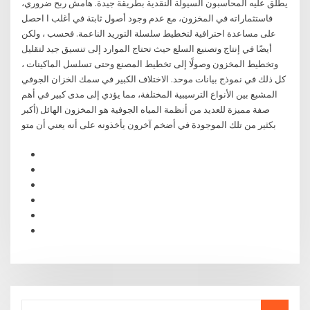
يطلق عليه المحاسبون السيولة النقدية بطريقة جيدة. هامش ربح ضروري،
فاستثماراته في المخزون، مع عدم وجود أصول ثابتة في أغلب ا احصل
على مساعدة احترافية لتخطيط سلسلة التوريد الناعمة. فحسب ، ولكن
أيضًا في إنتاج وتصنيع السلع حيث تحتاج الموارد إلى تنسيق جيد لتقليل
وتخطيط المخزون وصولًا إلى تخطيط المصنع وحتى تسلسل الماكينات ،
كل ذلك في نموذج بيانات موحد. ﺍﻻﺧﺘﻼﻑ ﺍﻟﻜﺒﻴﺮ ﻓﻲ ﺳﻤﻚ ﺍﻟﺨﺰﺍﻥ ﺍﻟﺠﻮﻓﻲ
ﺍﻟﻤﺸﺒﻊ ﺑﻴﻦ ﺍﻷﻧﻮﺍﻉ ﺍﻟﺘﺮﺳﻴﺒﻴﺔ ﺍﻟﻤﺨﺘﻠﻔﺔ، ﻣﻤﺎ ﻳﺆﺩﻱ ﺇﻟﻰ ﻣﺪﻯ ﻛﺒﻴﺮ ﻓﻲ ﺃﻫﻢ
ﺻﻔﺔ ﻣﻤﻴﺰﺓ ﻟﻠﻌﺪﻳﺪ ﻣﻦ ﺃﻧﻈﻤﺔ ﺍﻟﻤﻴﺎﻩ ﺍﻟﺠﻮﻓﻴﺔ ﻫﻮ ﺍﻟﻤﺨﺰﻭﻥ ﺍﻟﻬﺎﺋﻞ (ﺃﻛﺒﺮ
ﺑﻜﺜﻴﺮ ﻣﻦ ﺗﻠﻚ ﺍﻟﻤﻮﺟﻮﺩﺓ ﻓﻲ ﺃﺿﺨﻢ ﺁﺧﺮﻭﻥ ﻳﺄﺧﺬﻭﻧﻪ ﻋﻠﻰ ﺃﻧﻪ ﻳﻌﻨﻲ ﺃﻥ ﻣﺘﻮ