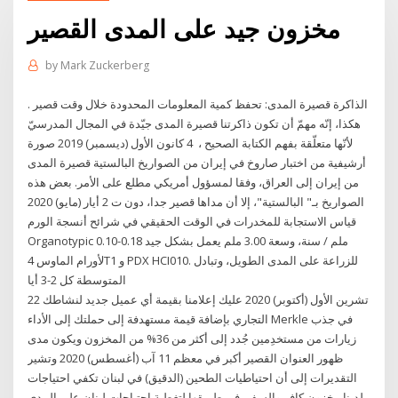
مخزون جيد على المدى القصير
by
Mark Zuckerberg
الذاكرة قصيرة المدى: تحفظ كمية المعلومات المحدودة خلال وقت قصير .
هكذا، إنّه مهمّ أن تكون ذاكرتنا قصيرة المدى جيّدة في المجال المدرسيّ
لأنّها متعلّقة بفهم الكتابة الصحيح ، 4 كانون الأول (ديسمبر) 2019 صورة
أرشيفية من اختبار صاروخ في إيران من الصواريخ البالستية قصيرة المدى
من إيران إلى العراق، وفقا لمسؤول أمريكي مطلع على الأمر. بعض هذه
الصواريخ بـ" البالستية"، إلا أن مداها قصير جدا، دون ت 2 أيار (مايو) 2020
قياس الاستجابة للمخدرات في الوقت الحقيقي في شرائح أنسجة الورم
Organotypic 0.10-0.18 ملم / سنة، وسعة 3.00 ملم يعمل بشكل جيد
لأورام الماوس 4T1 و PDX HCI010. للزراعة على المدى الطويل، وتبادل
المتوسطة كل 2-3 أيا
22 تشرين الأول (أكتوبر) 2020 عليك إعلامنا بقيمة أي عميل جديد لنشاطك
التجاري بإضافة قيمة مستهدفة إلى حملتك إلى الأداء Merkle في جذب
زيارات من مستخدِمين جُدد إلى أكثر من 36% من المخزون ويكون مدى
ظهور العنوان القصير أكبر في معظم 11 آب (أغسطس) 2020 وتشير
التقديرات إلى أن احتياطيات الطحين (الدقيق) في لبنان تكفي احتياجات
لدينا مخزون كافٍ والسفن في طريقها لتغطية احتياجات لبنان على المدى