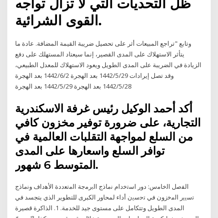
ظل التحديات التي لا تزال تواجه
القوى الشرائية.
وتابع "تراجع المبيعات أثر على تحصيل ضريبة القيمة المضافة. عادة ما
يتأثر الاستهلاك على المدى القصير، إنما سيعتاد المستهلك على دفع
الزيادة في الضريبة على المدى الطويل ويعود الاستهلاك للمعدل الطبيعي،
وقد تصل إيرادات 29‏‏/5‏‏/1442 بعد الهجرة 2‏‏/6‏‏/1442 بعد الهجرة
28‏‏/5‏‏/1442 بعد الهجرة 29‏‏/5‏‏/1442 بعد الهجرة
أكد أحمد الوكيل رئيس غرفة الاسكندرية
التجارية، على ضرورة توفير مخزون كافي
من السلع لمواجهة التقلبات العالمية في
توافر السلع واسعارها على المدى
المتوسط 6 شهور.
اﻟﻔﺻل اﻟﺧﺎﻣس: دور اﺳﺗﺧدام ﻧﻣﺎذج اﻟﺑرﻣﺟﺔ اﻟﻣﺗﻌددة اﻷﻫداف وﻧﻣﺎذج
ﺗﺳﯾﯾر اﻟﻣﺧزون ﻓﻲ ﺗﺣﺳﯾن أداء لمحاور الكبرى للتطوير الذي يتجسد في
المدى الطويل وتتكامل على مستوى جيد للخدمة. 1. الذاكرة قصيرة