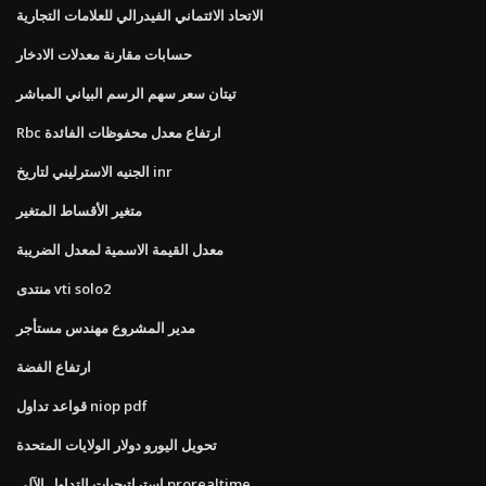
الاتحاد الائتماني الفيدرالي للعلامات التجارية
حسابات مقارنة معدلات الادخار
تيتان سعر سهم الرسم البياني المباشر
Rbc ارتفاع معدل محفوظات الفائدة
الجنيه الاسترليني لتاريخ inr
متغير الأقساط المتغير
معدل القيمة الاسمية لمعدل الضريبة
منتدى vti solo2
مدير المشروع مهندس مستأجر
ارتفاع الفضة
قواعد تداول niop pdf
تحويل اليورو دولار الولايات المتحدة
استراتيجيات التداول الآلي prorealtime