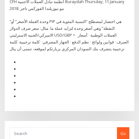
CFH أنظمة تبادل العملات الأجنبية Buraydah Thursday, 11 January
2018. نيو نيوزيلندا الفوركس تاجر
“وحدة العملة الأصغر” أو PIP هي اختصار لمصطلح “النسبة المئوية في
النقطة” وهي أصغر وحدة لتزايد عملة ما. مثال: سعر صرف الدولار
الاميركي/الجنيه الاسترليني USD/GBP = العملات الوطنية · أسعار
الصرف · قوانين ولوائح · نظم الدفع · الجهاز المصرفي · كلمة ترحيبية. كلمة
ترحيبية يتشرف بنك السودان المركزي بزيارتكم لموقعه، نتمنى أن ينال
Go