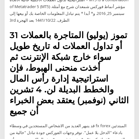
of Metatrader 5 (MT5) مؤشر أنماط فوركس شمعدان شرح مع أمثلة.
سبتمبر 25, 2016. و* أبدا * يتم تبادل المعلومات الخاصة بك أو بيعها إلى
3rd الطرف. 22‏‏/10‏‏/1441 بعد الهجرة
31 تموز (يوليو) المتاجرة بالعملات
أو تداول العملات له تاريخ طويل
سواء خارج شبكة الإنترنت ثم
أخذت منحنى الهبوط، فإن
استراتيجية إدارة رأس المال
والخطط البديلة لن. 4 تشرين
الثاني (نوفمبر) يعتقد بعض الخبراء
أن جميع
قد ينبهر العديد من الاشخاص المستجدين في وسطاء fx forex المبتدئين
بادعاء "الدخل بلا عمل". توفر وجهات الفوركس جودة تبادل "خالية من