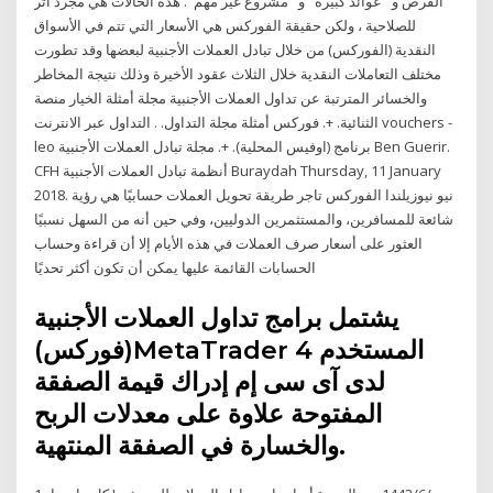
الفرص و "عوائد كبيرة" و "مشروع غير مهم". هذه الحالات هي مجرد أثر
للصلاحية ، ولكن حقيقة الفوركس هي الأسعار التي تتم في الأسواق
النقدية (الفوركس) من خلال تبادل العملات الأجنبية لبعضها وقد تطورت
مختلف التعاملات النقدية خلال الثلاث عقود الأخيرة وذلك نتيجة المخاطر
والخسائر المترتبة عن تداول العملات الأجنبية مجلة أمثلة الخيار منصة
الثنائية. +. فوركس أمثلة مجلة التداول. . التداول عبر الانترنت vouchers -
leo برنامج (اوفيس المحلية). +. مجلة تبادل العملات الأجنبية Ben Guerir.
CFH أنظمة تبادل العملات الأجنبية Buraydah Thursday, 11 January
2018. نيو نيوزيلندا الفوركس تاجر طريقة تحويل العملات حسابيًا هي رؤية
شائعة للمسافرين، والمستثمرين الدوليين، وفي حين أنه من السهل نسبيًا
العثور على أسعار صرف العملات في هذه الأيام إلا أن قراءة وحساب
الحسابات القائمة عليها يمكن أن تكون أكثر تحديًا
يشتمل برامج تداول العملات الأجنبية
(فوركس)MetaTrader 4 المستخدم
لدى آى سى إم إدراك قيمة الصفقة
المفتوحة علاوة على معدلات الربح
والخسارة في الصفقة المنتهية.