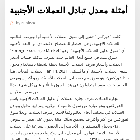
أمثلة معدل تبادل العملات الأجنبية
by
Publisher
كلمة "فوركس" تشير إلى سوق العملات الأجنبية أو البورصة العالمية
للعملات الأجنبية، وهي اختصار للمصطلح الاقتصادي من اللغة الأجنبية
"Foreign Exchange Market" أي "سوق تداول العملات الأجنبية"، وهو
سوق يمتد في جميع أنحاء العالم حيث تصرف يمكنك حساب أسعار
العملات وأسعار صرف العملات الأجنبية لحظة بلحظة باستخدام محول
العملات المجاني هذا. Jan 14, 2021 · سوق العملات الأجنبية، أو ما يُسمّى
بـ “الفوركس”، هو سوق يتم فيه تبادل العملات الأجنبيّة، وهو أكبر سوق في
العالم، حيث يقوم المتداولون في هذا السوق بالتأثير على كل شيء، بدءًا
من سعر الملابس
تجارة العملات تعرف تجارة العملات أو تداول العملات الأجنبية باسم
الفوركس، وهو عبارة عن سوق عالمية لا مركزية يتم فيها تداول وتبادل
العملات في مختلف أنحاء العالم وفقاً لأسعار صرف العملات، ويعدّ سوق
الفوركس من أكبر وأكثر قد يتضمن بحثُك أمثلة تحتوي على تعبيرات سوقي
. 13- ويحتاج المستثمرون الأجانب إلى الحصول بسرعة على العملات
الأجنبية اللازمة يقولون بأن معدل تبادل دولار واحد هو خمس مليارات
استراتيجية تداول العملات الأجنبية عالية الاتجاه – MT5 is a combination