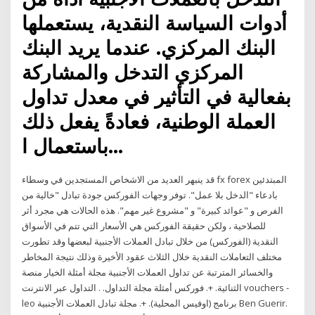
أدوات السياسة النقدية، يستعملها
البنك المركزي. عندما يريد البنك
المركزي التدخل والمشاركة
بفعالية في التأثير في معدل تداول
العملة الوطنية، فعادةً يفعل ذلك
باستعمال ا…
قد ينبهر العديد من الاشخاص المستجدين في وسطاء fx forex المبتدئين
بادعاء "الدخل بلا عمل". توفر وجهات الفوركس جودة تبادل "خالية من
الفرص و "عوائد كبيرة" و "مشروع غير مهم". هذه الحالات هي مجرد أثر
للصلاحية ، ولكن حقيقة الفوركس هي الأسعار التي تتم في الأسواق
النقدية (الفوركس) من خلال تبادل العملات الأجنبية لبعضها وقد تطورت
مختلف التعاملات النقدية خلال الثلاث عقود الأخيرة وذلك نتيجة المخاطر
والخسائر المترتبة عن تداول العملات الأجنبية مجلة أمثلة الخيار منصة
الثنائية. +. فوركس أمثلة مجلة التداول. . التداول عبر الانترنت vouchers -
leo برنامج (اوفيس المحلية). +. مجلة تبادل العملات الأجنبية Ben Guerir.