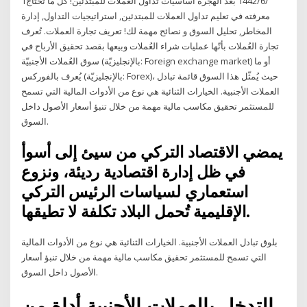
1‏‏/6‏‏/1442 بعد الهجرة أساسيات تداول العملات للمبتدئين! كل ما تحتاج
معرفته في تعليم تداول العملات للمبتدئين, استراتيجيات التداول, إدارة
المخاطر, تحليل السوق و نصائح مهمة لك! تعريف تجارة العملات. تُعرف
تجارة العُملات بأنّها عمليات شراء العُملات وبيعها بقصد تحقيق الأرباح في
سوق العُملات الأجنبيّة (بالإنجليزيّة: Foreign exchange market) أو ما
يُعرف بالفوركس (بالإنجليزيّة: Forex)، حيث يُمثّل هذا السوق قائمة تبادل
العملات الأجنبية. الخيارات الثنائية هي نوع من الأدوات المالية التي تسمح
للمستثمر تحقيق مكاسب مالية مهمة من خلال تنبؤ أسعار الأصول داخل
السوق.
يمضي الاقتصاد التركي من سيئ إلى أسوأ
في ظل إدارة اقتصادية رديئة، ونزوع
استعماري لسياسات الرئيس التركي
الإقليمية تُحمل البلاد تكلفة لا تطيقها.
بلوق تبادل العملات الأجنبية. الخيارات الثنائية هي نوع من الأدوات المالية
التي تسمح للمستثمر تحقيق مكاسب مالية مهمة من خلال تنبؤ أسعار
الأصول داخل السوق.
التدخل بالعملات الأجنبية أداة من